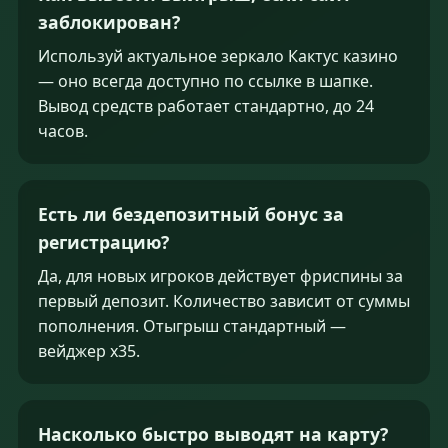
заблокирован?
Используй актуальное зеркало Кактус казино
— оно всегда доступно по ссылке в шапке.
Вывод средств работает стандартно, до 24
часов.
Есть ли бездепозитный бонус за
регистрацию?
Да, для новых игроков действует фриспины за
первый депозит. Количество зависит от суммы
пополнения. Отыгрыш стандартный —
вейджер x35.
Насколько быстро выводят на карту?