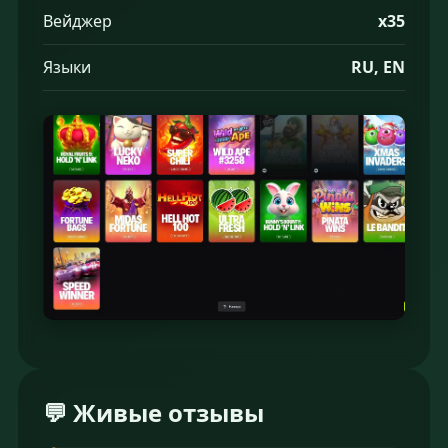
Вейджер
x35
Языки
RU, EN
💬 Живые отзывы